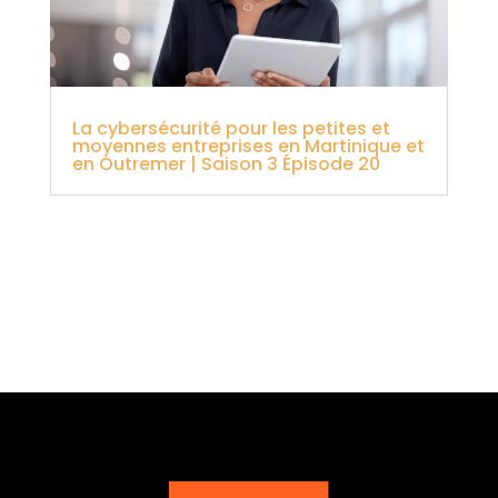
La cybersécurité pour les petites et
moyennes entreprises en Martinique et
en Outremer | Saison 3 Épisode 20