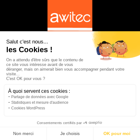
Le Digital maîtrisé. La
Performance prouvée.
PARIS
33 avenue du Maine, 75015 Paris, France
Tél : 0651517634
GUADELOUPE
2 Lot Scaf Moudong Sud, 97122 Baie-Mahault