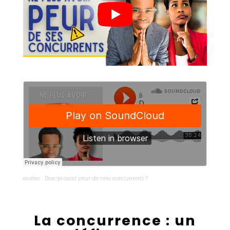
awitec
·
Dois-je avoir peur de mes concurrents ?
La concurrence : un